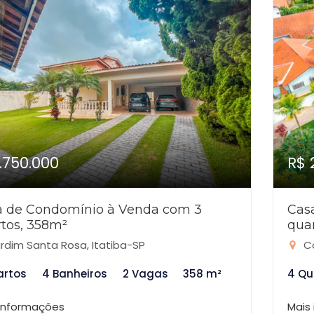
1.750.000
R$ 
a de Condomínio à Venda com 3
Cas
tos, 358m²
qua
rdim Santa Rosa, Itatiba-SP
Co
artos
4 Banheiros
2 Vagas
358 m²
4 Qu
 informações
Mais