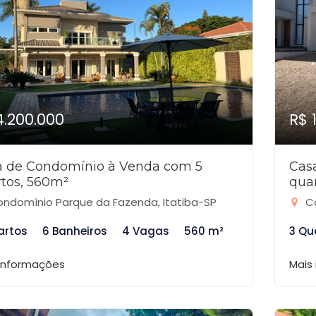
4.200.000
R$ 
a de Condomínio à Venda com 5
Cas
tos, 560m²
quar
ndomínio Parque da Fazenda, Itatiba-SP
Co
artos
6 Banheiros
4 Vagas
560 m²
3 Qu
 informações
Mais