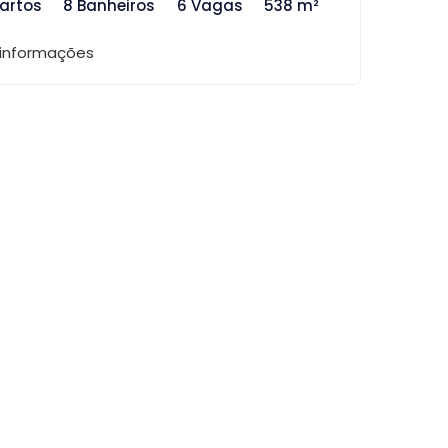
artos
8 Banheiros
6 Vagas
538 m²
 informações