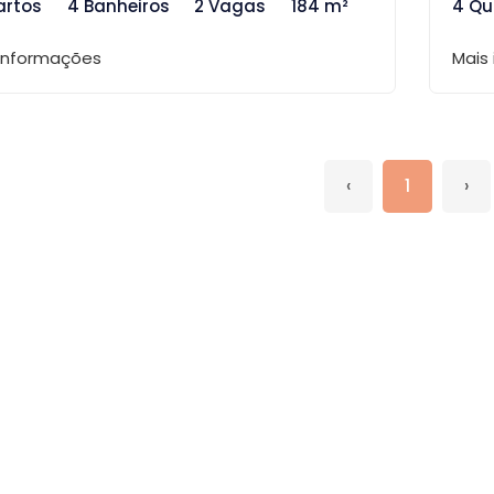
artos
4 Banheiros
2 Vagas
184 m²
4 Qu
 informações
Mais
‹
1
›