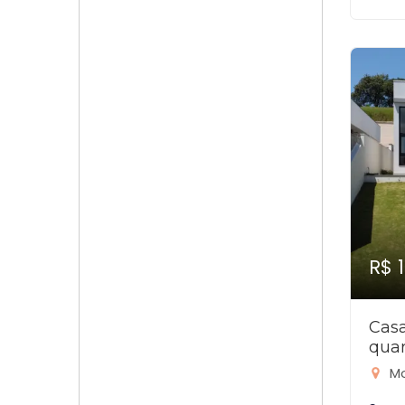
R$ 
Cas
quar
Mo