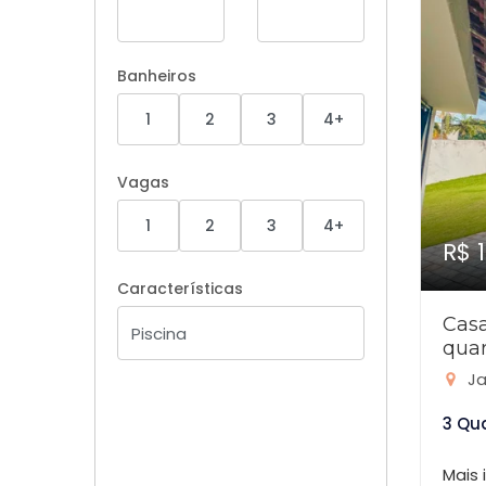
Banheiros
1
2
3
4+
Vagas
1
2
3
4+
R$ 
Características
Cas
quar
Ja
3 Qu
Mais