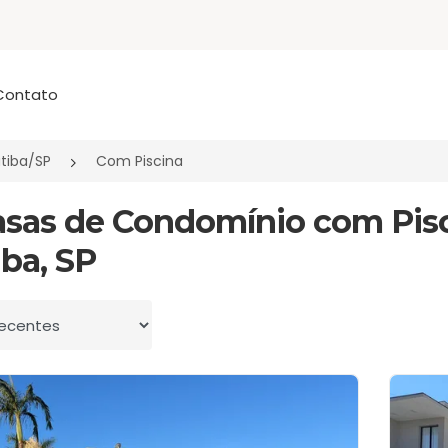
Contato
atiba/SP
Com Piscina
asas de Condomínio com Pis
iba, SP
 por