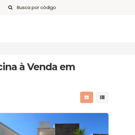
cina à Venda em
Mostrar resultados 
Mostrar result