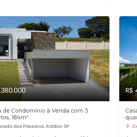
1.380.000
R$ 
a de Condomínio à Venda com 3
Cas
tos, 184m²
qua
rada dos Pássaros, Itatiba-SP
Co