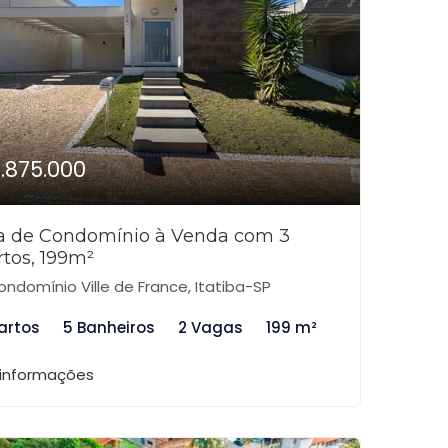
1.875.000
a de Condomínio à Venda com 3
tos, 199m²
ndomínio Ville de France, Itatiba-SP
artos
5 Banheiros
2 Vagas
199 m²
 informações