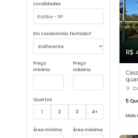
Localidades
Em condomínio fechado?
R$ 
Preço
Preço
mínimo
máximo
Cas
quar
Co
Quartos
5 Qu
1
2
3
4+
Mais
Área mínima
Área máxima