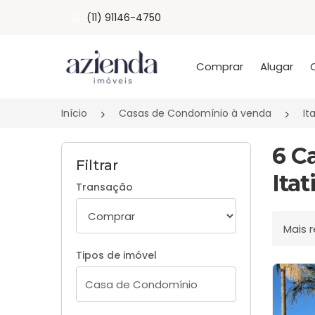
(11) 91146-4750
Página inicial
Comprar
Alugar
Início
Casas de Condomínio à venda
It
6 C
Filtrar
Itat
Transação
Ordenar
Tipos de imóvel