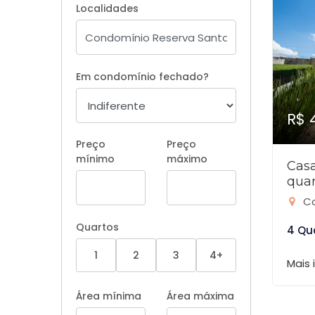
Localidades
Em condomínio fechado?
R$ 
Preço
Preço
mínimo
máximo
Cas
quar
Co
Quartos
4 Qu
1
2
3
4+
Mais
Área mínima
Área máxima