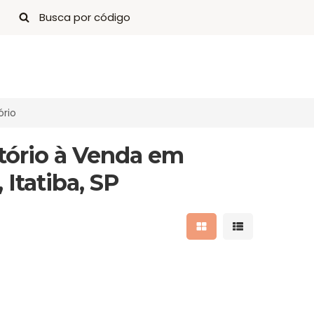
ório
tório à Venda em
Itatiba, SP
Mostrar resultados 
Mostrar result