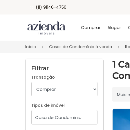
(11) 91146-4750
Página inicial
Comprar
Alugar
Início
Casas de Condomínio à venda
It
1 C
Filtrar
Con
Transação
Ordenar
Tipos de imóvel