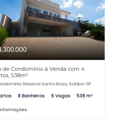
4.300.000
a de Condomínio à Venda com 4
tos, 538m²
ndomínio Reserva Santa Rosa, Itatiba-SP
artos
8 Banheiros
6 Vagas
538 m²
 informações