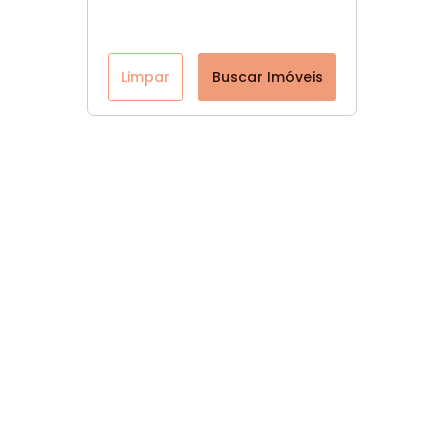
Limpar
Buscar Imóveis
Página inicial
CRECI: 47560-J
Youtube
Facebook
Instagram