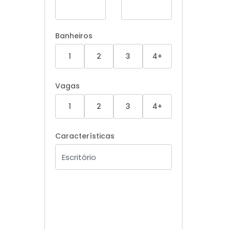
Banheiros
1
2
3
4+
Vagas
1
2
3
4+
Características