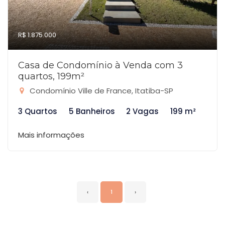
R$ 1.875.000
Casa de Condomínio à Venda com 3
quartos, 199m²
Condomínio Ville de France, Itatiba-SP
3 Quartos
5 Banheiros
2 Vagas
199 m²
Mais informações
‹
1
›