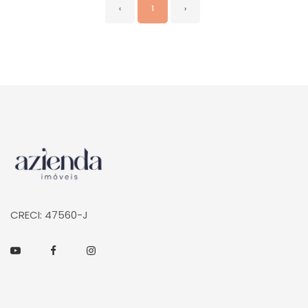
‹
1
›
Página inicial
CRECI: 47560-J
Youtube
Facebook
Instagram