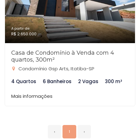
A partir de:
R$ 2.650.000
Casa de Condomínio à Venda com 4
quartos, 300m²
Condomínio Gsp Arts, Itatiba-SP
4 Quartos
6 Banheiros
2 Vagas
300 m²
Mais informações
‹
1
›