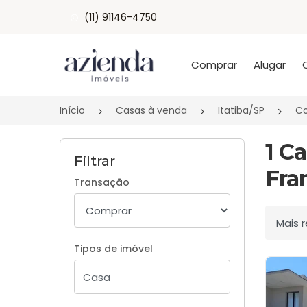
(11) 91146-4750
Página inicial
Comprar
Alugar
Início
Casas à venda
Itatiba/SP
Co
1 C
Filtrar
Fran
Transação
Ordenar
Tipos de imóvel