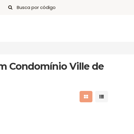
m Condomínio Ville de
Mostrar resultados 
Mostrar result