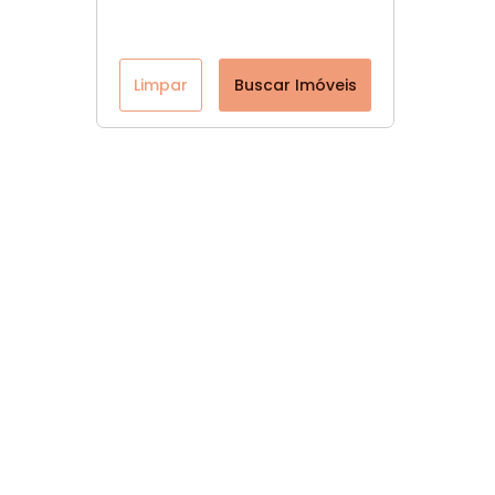
Limpar
Buscar Imóveis
Página inicial
CRECI: 47560-J
Youtube
Facebook
Instagram