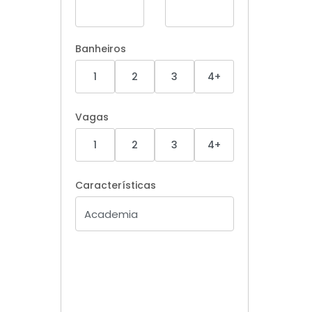
Banheiros
1
2
3
4+
Vagas
1
2
3
4+
Características