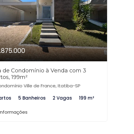
1.875.000
a de Condomínio à Venda com 3
tos, 199m²
ndomínio Ville de France, Itatiba-SP
artos
5 Banheiros
2 Vagas
199 m²
 informações