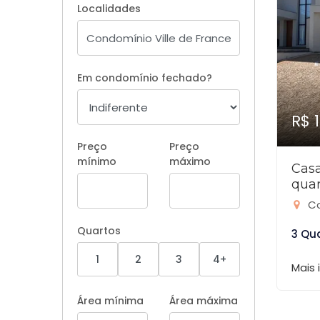
Localidades
Em condomínio fechado?
R$ 
Preço
Preço
mínimo
máximo
Cas
quar
Co
Quartos
3 Qu
1
2
3
4+
Mais
Área mínima
Área máxima