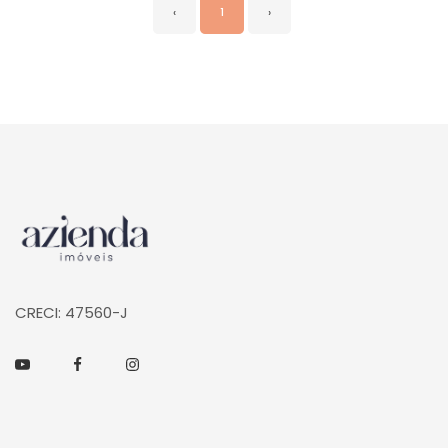
‹
1
›
Página inicial
CRECI: 47560-J
Youtube
Facebook
Instagram