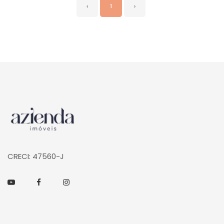
‹
1
›
Página inicial
CRECI: 47560-J
Youtube
Facebook
Instagram