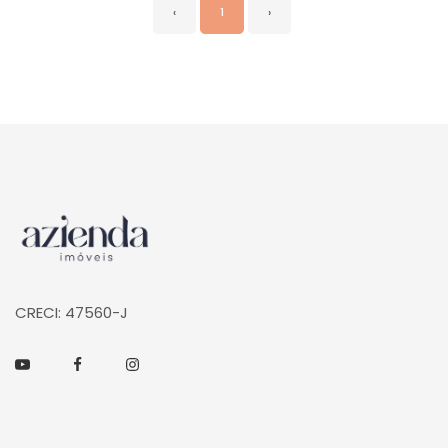
‹
1
›
Página inicial
CRECI: 47560-J
Youtube
Facebook
Instagram