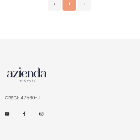
‹
1
›
Página inicial
CRECI: 47560-J
Youtube
Facebook
Instagram