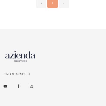
‹
1
›
Página inicial
CRECI: 47560-J
Youtube
Facebook
Instagram