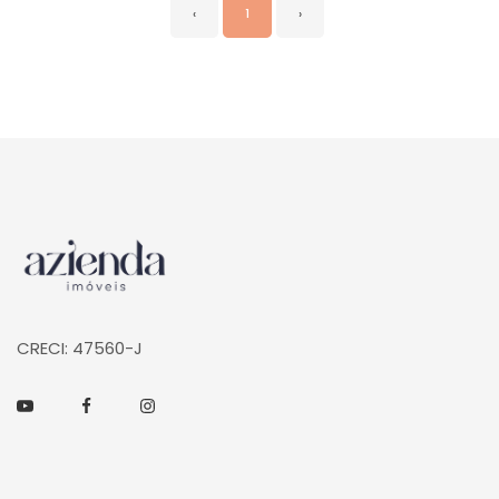
‹
1
›
Página inicial
CRECI: 47560-J
Youtube
Facebook
Instagram