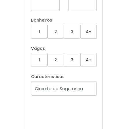
Banheiros
1
2
3
4+
Vagas
1
2
3
4+
Características