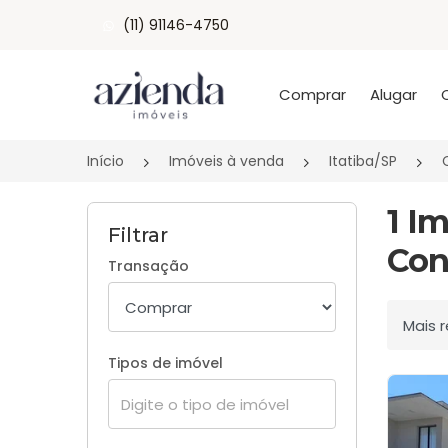
(11) 91146-4750
Página inicial
Comprar
Alugar
Início
Imóveis à venda
Itatiba/SP
1 I
Filtrar
Con
Transação
Ordenar
Tipos de imóvel