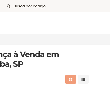
ança à Venda em
iba, SP
Mostrar resultados 
Mostrar result