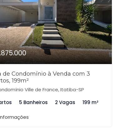
1.875.000
a de Condomínio à Venda com 3
tos, 199m²
ndomínio Ville de France, Itatiba-SP
artos
5 Banheiros
2 Vagas
199 m²
 informações