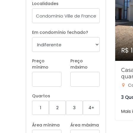
Localidades
Em condomínio fechado?
R$ 
Preço
Preço
mínimo
máximo
Cas
quar
Co
Quartos
3 Qu
1
2
3
4+
Mais
Área mínima
Área máxima