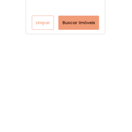
Limpar
Buscar Imóveis
Página inicial
CRECI: 47560-J
Youtube
Facebook
Instagram