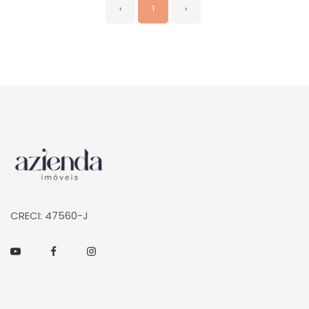
‹
1
›
Página inicial
CRECI: 47560-J
Youtube
Facebook
Instagram