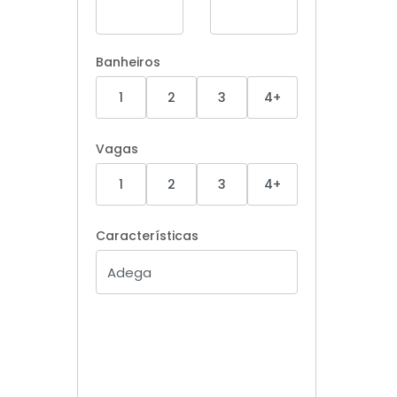
Banheiros
1
2
3
4+
Vagas
1
2
3
4+
Características