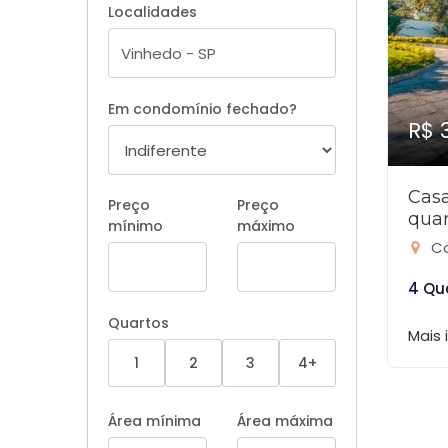
Localidades
Em condomínio fechado?
R$ 
Cas
Preço
Preço
quar
mínimo
máximo
Co
4 Qu
Quartos
Mais
1
2
3
4+
Área mínima
Área máxima