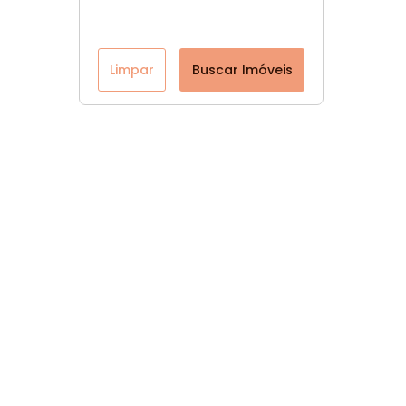
Limpar
Buscar Imóveis
Página inicial
CRECI: 47560-J
Youtube
Facebook
Instagram