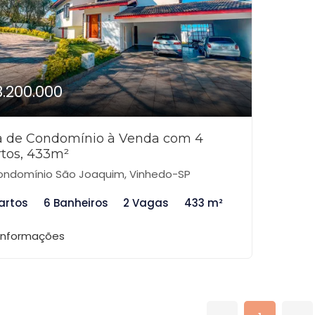
3.200.000
a de Condomínio à Venda com 4
tos, 433m²
ndomínio São Joaquim, Vinhedo-SP
artos
6 Banheiros
2 Vagas
433 m²
 informações