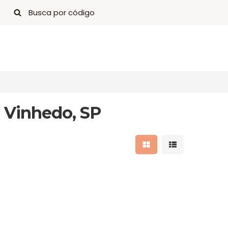
 Vinhedo, SP
Mostrar resultados 
Mostrar result