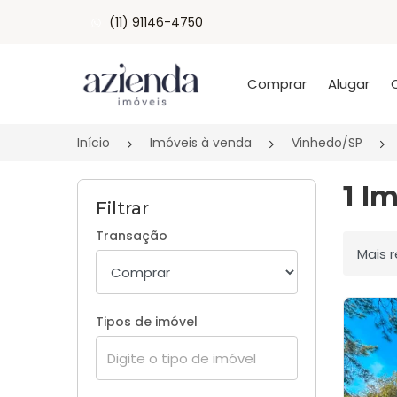
(11) 91146-4750
Página inicial
Comprar
Alugar
Início
Imóveis à venda
Vinhedo/SP
1 I
Filtrar
Transação
Ordenar
Tipos de imóvel