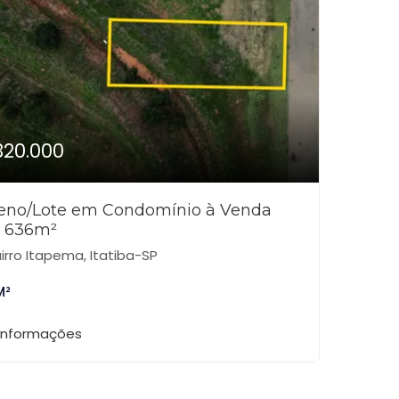
320.000
reno/Lote em Condomínio à Venda
 636m²
irro Itapema, Itatiba-SP
M²
 informações