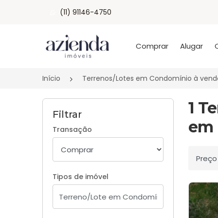
(11) 91146-4750
Página inicial
Comprar
Alugar
Início
Terrenos/Lotes em Condomínio à vend
1 T
Filtrar
em 
Transação
Ordenar
Tipos de imóvel