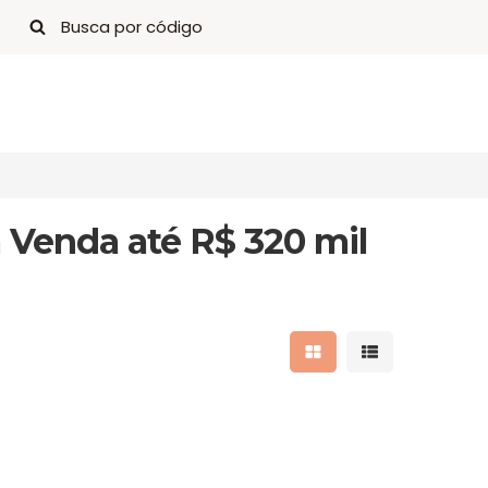
 Venda até R$ 320 mil
Mostrar resultados 
Mostrar result