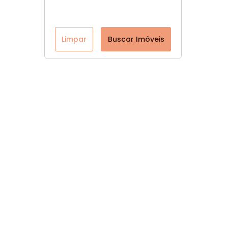
Limpar
Buscar Imóveis
Página inicial
CRECI: 47560-J
Youtube
Facebook
Instagram