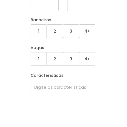
Banheiros
1
2
3
4+
Vagas
1
2
3
4+
Características