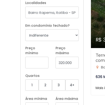
Localidades
Em condomínio fechado?
R$ 
Preço
Preço
mínimo
máximo
Ter
com
Ba
Quartos
636 
1
2
3
4+
Mais
Área mínima
Área máxima