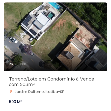
R$ 380.000
Terreno/Lote em Condomínio à Venda
com 503m²
Jardim Delforno, Itatiba-SP
503 M²